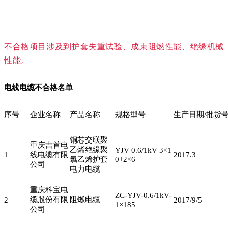
不合格项目涉及到护套失重试验、成束阻燃性能、绝缘机械
性能。
电线电缆不合格名单
序号
企业名称
产品名称
规格型号
生产日期/批货
铜芯交联聚
重庆吉首电
乙烯绝缘聚
YJV 0.6/1kV 3×1
1
线电缆有限
2017.3
氯乙烯护套
0+2×6
公司
电力电缆
重庆科宝电
ZC-YJV-0.6/1kV-
缆股份有限
阻燃电缆
2
2017/9/5
1×185
公司