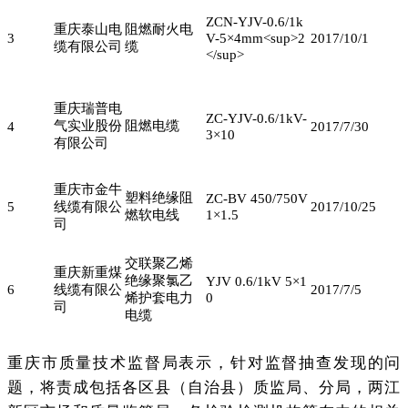
ZCN-YJV-0.6/1k
重庆泰山电
阻燃耐火电
3
V-5×4mm<sup>2
2017/10/1
缆有限公司
缆
</sup>
重庆瑞普电
ZC-YJV-0.6/1kV-
气实业股份
阻燃电缆
4
2017/7/30
3×10
有限公司
重庆市金牛
塑料绝缘阻
ZC-BV 450/750V
5
线缆有限公
2017/10/25
燃软电线
1×1.5
司
交联聚乙烯
重庆新重煤
绝缘聚氯乙
YJV 0.6/1kV 5×1
6
线缆有限公
2017/7/5
烯护套电力
0
司
电缆
重庆市质量技术监督局表示，针对监督抽查发现的问
题，将责成包括各区县（自治县）质监局、分局，两江